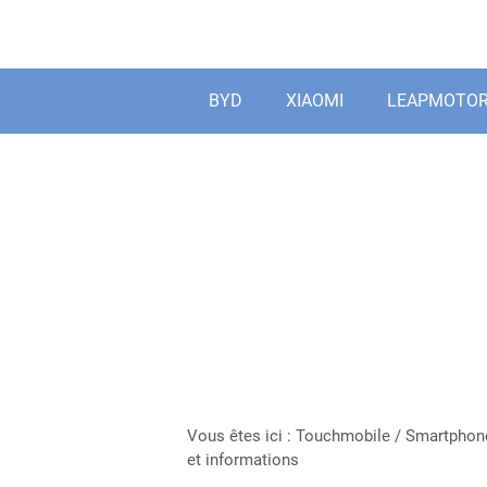
Aller
au
contenu
BYD
XIAOMI
LEAPMOTO
Vous êtes ici :
Touchmobile
/
Smartphon
et informations