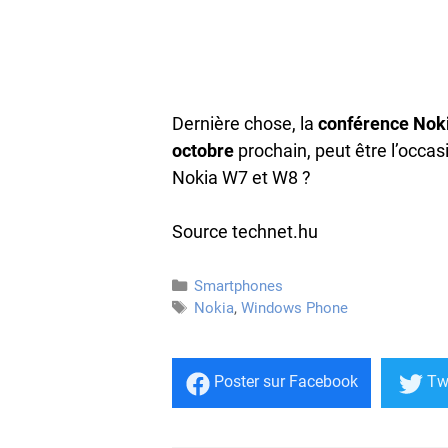
Dernière chose, la
conférence Noki
octobre
prochain, peut être l’occasi
Nokia W7 et W8 ?
Source technet.hu
Catégories
Smartphones
Étiquettes
Nokia
,
Windows Phone
Poster
sur Facebook
Tw