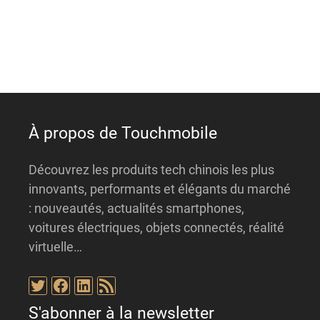
n
a
t
i
v
e
:
À propos de Touchmobile
Découvrez les produits tech chinois les plus
innovants, performants et élégants du marché
: nouveautés, actualités smartphones,
voitures électriques, objets connectés, réalité
virtuelle…
Twitter
Facebook
LinkedIn
Flux RSS
S'abonner à la newsletter