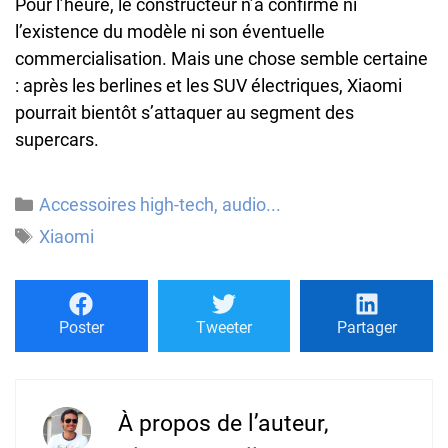
Pour l’heure, le constructeur n’a confirmé ni
l’existence du modèle ni son éventuelle
commercialisation. Mais une chose semble certaine
: après les berlines et les SUV électriques, Xiaomi
pourrait bientôt s’attaquer au segment des
supercars.
Catégories
Accessoires high-tech, audio...
Étiquettes
Xiaomi
Poster
Tweeter
Partager
À propos de l’auteur,