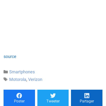
source
Catégories
Smartphones
Étiquettes
Motorola
,
Verizon
Poster
Tweeter
Partager