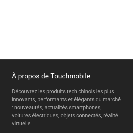
e
r
n
a
t
i
v
e
:
À propos de Touchmobile
Découvrez les produits tech chinois les plus
innovants, performants et élégants du marché
: nouveautés, actualités smartphones,
voitures électriques, objets connectés, réalité
virtuelle…