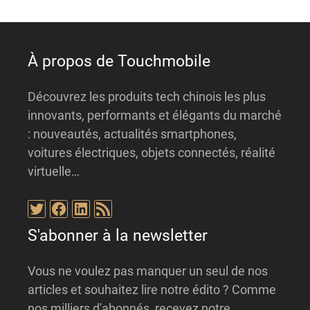
v
e
:
À propos de Touchmobile
Découvrez les produits tech chinois les plus
innovants, performants et élégants du marché
: nouveautés, actualités smartphones,
voitures électriques, objets connectés, réalité
virtuelle…
Twitter
Facebook
LinkedIn
Flux RSS
S'abonner à la newsletter
Vous ne voulez pas manquer un seul de nos
articles et souhaitez lire notre édito ? Comme
nos milliers d'abonnés, recevez notre