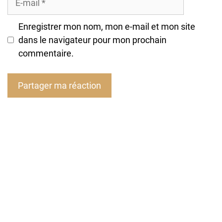
mail
Enregistrer mon nom, mon e-mail et mon site
dans le navigateur pour mon prochain
commentaire.
A
l
t
e
r
n
a
t
i