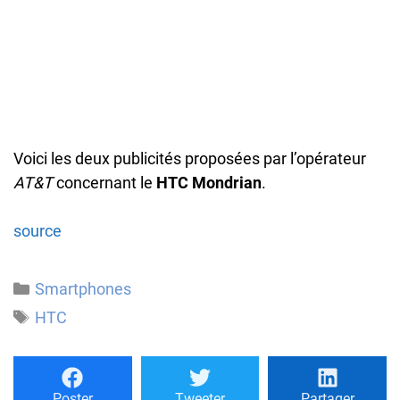
Voici les deux publicités proposées par l’opérateur
AT&T
concernant le
HTC Mondrian
.
source
Catégories
Smartphones
Étiquettes
HTC
Poster
Tweeter
Partager