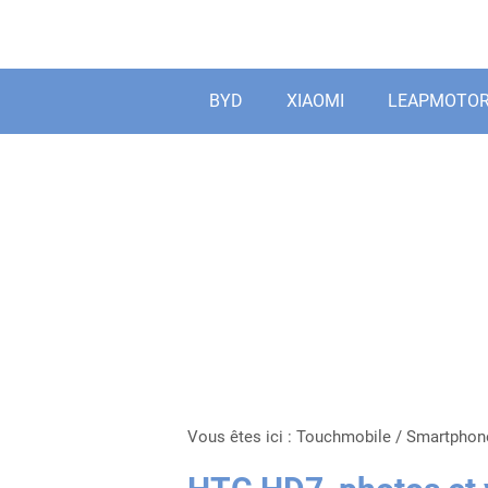
Aller
au
contenu
BYD
XIAOMI
LEAPMOTO
Vous êtes ici :
Touchmobile
/
Smartphon