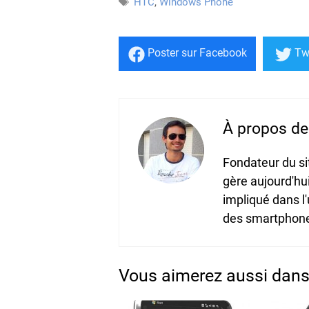
Étiquettes
HTC
,
Windows Phone
Poster
sur Facebook
Tw
À propos de 
Fondateur du s
gère aujourd'hu
impliqué dans l
des smartphones
Vous aimerez aussi dans