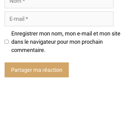
E-
mail
Enregistrer mon nom, mon e-mail et mon site
dans le navigateur pour mon prochain
commentaire.
A
l
t
e
r
n
a