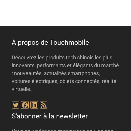
t
i
v
e
:
À propos de Touchmobile
Découvrez les produits tech chinois les plus
innovants, performants et élégants du marché
: nouveautés, actualités smartphones,
voitures électriques, objets connectés, réalité
virtuelle…
Twitter
Facebook
LinkedIn
Flux RSS
S'abonner à la newsletter