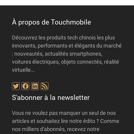
v
e
:
À propos de Touchmobile
Découvrez les produits tech chinois les plus
innovants, performants et élégants du marché
: nouveautés, actualités smartphones,
voitures électriques, objets connectés, réalité
virtuelle…
Twitter
Facebook
LinkedIn
Flux RSS
S'abonner à la newsletter
Vous ne voulez pas manquer un seul de nos
articles et souhaitez lire notre édito ? Comme
nos milliers d'abonnés, recevez notre