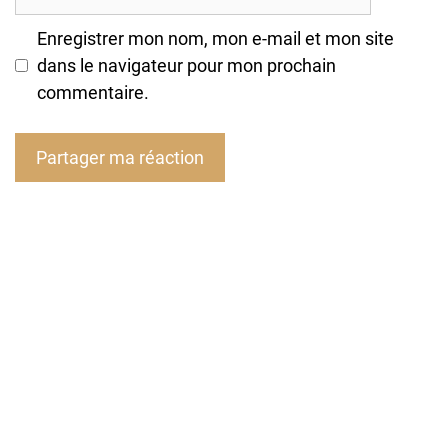
mail
Enregistrer mon nom, mon e-mail et mon site
dans le navigateur pour mon prochain
commentaire.
A
l
t
e
r
n
a
t
i