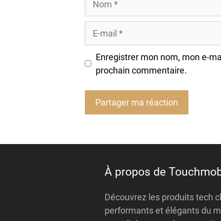
E-
mail
Enregistrer mon nom, mon e-mai
prochain commentaire.
A
l
t
e
À propos de Touchmob
r
n
Découvrez les produits tech ch
a
performants et élégants du m
t