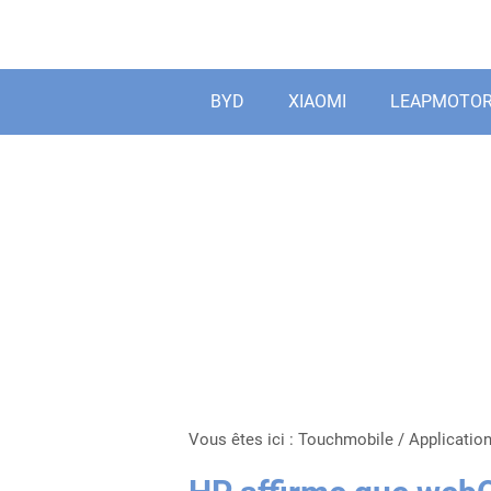
Aller
au
contenu
BYD
XIAOMI
LEAPMOTO
Vous êtes ici :
Touchmobile
/
Applicatio