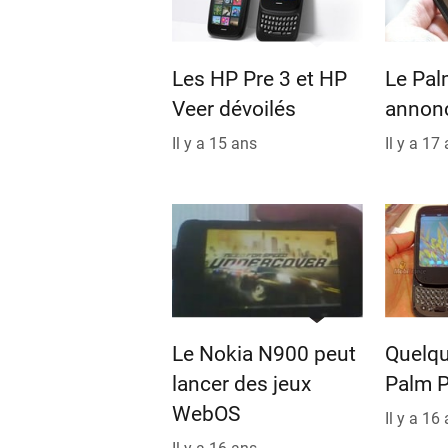
Les HP Pre 3 et HP
Le Pal
Veer dévoilés
annon
Il y a 15 ans
Il y a 17
Le Nokia N900 peut
Quelq
lancer des jeux
Palm P
WebOS
Il y a 16