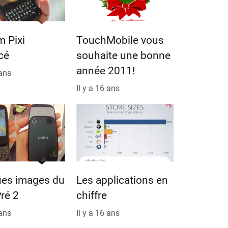
m Pixi
TouchMobile vous
cé
souhaite une bonne
année 2011!
 ans
Il y a 16 ans
ues images du
Les applications en
ré 2
chiffre
 ans
Il y a 16 ans