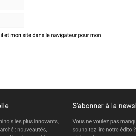
l et mon site dans le navigateur pour mon
ile
S'abonner à la newsl
inois les plus innovants,
Vous ne voulez pas manque
arché : nouveautés,
souhaitez lire notre édito