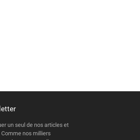
etter
r un seul de nos articles et
 ? Comme nos milliers