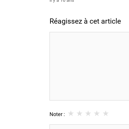
Il y a 16 ans
Réagissez à cet article
Commentaire
★
★
★
★
★
Noter :
Nom