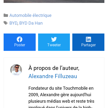
Catégories
Automobile électrique
Étiquettes
BYD
,
BYD Da Han
Poster
Tweeter
Partager
À propos de l’auteur,
Alexandre Filluzeau
Fondateur du site Touchmobile en
2009, Alexandre gère aujourd'hui
plusieurs médias web et reste très
impliqué dans l'univers de la high-