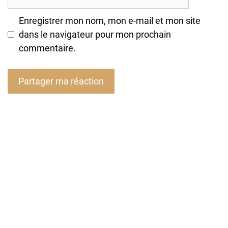
mail
Enregistrer mon nom, mon e-mail et mon site
dans le navigateur pour mon prochain
commentaire.
A
l
t
e
r
n
a
t
i