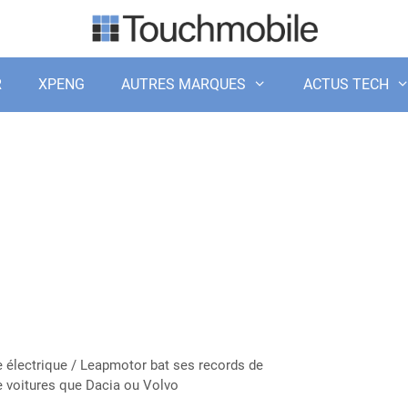
R
XPENG
AUTRES MARQUES
ACTUS TECH
 électrique
/
Leapmotor bat ses records de
de voitures que Dacia ou Volvo