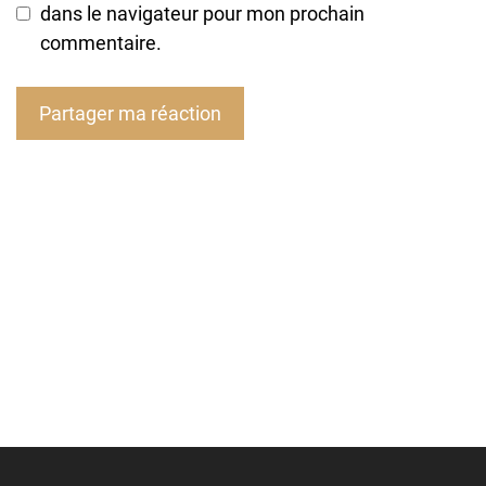
dans le navigateur pour mon prochain
commentaire.
A
l
t
e
r
n
a
t
i
v
e