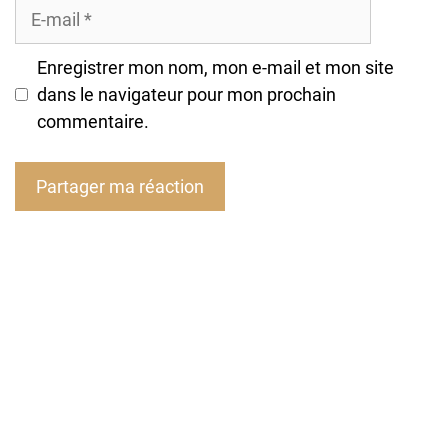
E-
mail
Enregistrer mon nom, mon e-mail et mon site
dans le navigateur pour mon prochain
commentaire.
A
l
t
e
r
n
a
t