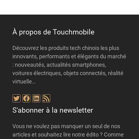
i
v
e
:
À propos de Touchmobile
Découvrez les produits tech chinois les plus
innovants, performants et élégants du marché
: nouveautés, actualités smartphones,
voitures électriques, objets connectés, réalité
virtuelle…
Twitter
Facebook
LinkedIn
Flux RSS
S'abonner à la newsletter
Vous ne voulez pas manquer un seul de nos
articles et souhaitez lire notre édito ? Comme