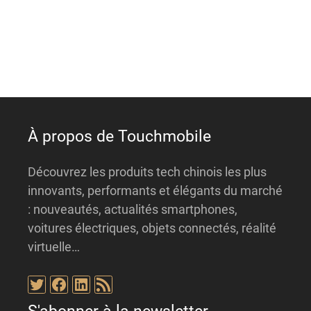
n
a
t
i
v
e
:
À propos de Touchmobile
Découvrez les produits tech chinois les plus
innovants, performants et élégants du marché
: nouveautés, actualités smartphones,
voitures électriques, objets connectés, réalité
virtuelle…
Twitter
Facebook
LinkedIn
Flux RSS