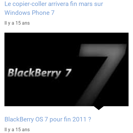
Le copier-coller arrivera fin mars sur
Windows Phone 7
Il y a 15 ans
BlackBerry OS 7 pour fin 2011 ?
Il y a 15 ans