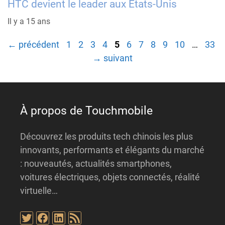
HTC devient le leader aux États-Unis
Il y a 15 ans
Page
Page
Page
Page
Page
Page
Page
Page
Page
Page
Page
←
précédent
1
2
3
4
5
6
7
8
9
10
…
33
→
suivant
À propos de Touchmobile
Découvrez les produits tech chinois les plus
innovants, performants et élégants du marché
: nouveautés, actualités smartphones,
voitures électriques, objets connectés, réalité
virtuelle…
Twitter
Facebook
LinkedIn
Flux RSS