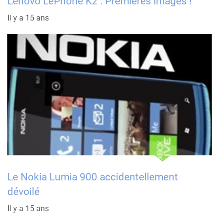
Lenovo LePhone K2 : Premières images !
Il y a 15 ans
Le Nokia Lumia 900 accidentellement
dévoilé
Il y a 15 ans