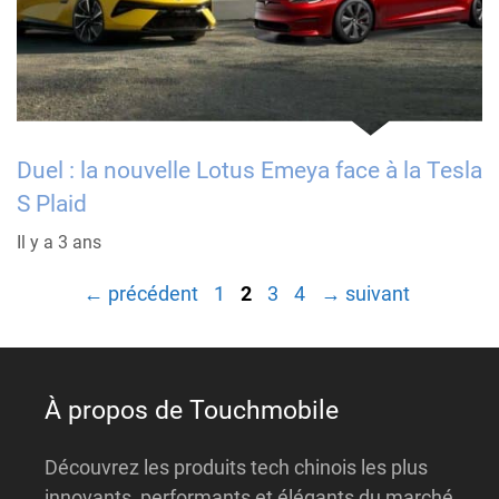
Duel : la nouvelle Lotus Emeya face à la Tesla
S Plaid
Il y a 3 ans
Page
Page
Page
Page
←
précédent
1
2
3
4
→
suivant
À propos de Touchmobile
Découvrez les produits tech chinois les plus
innovants, performants et élégants du marché