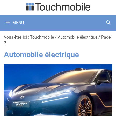
Aller
au
contenu
MENU
Vous êtes ici :
Touchmobile
/
Automobile électrique
/
Page
2
Automobile électrique